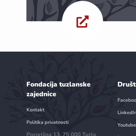
Fondacija tuzlanske
Društ
zajednice
Facebo
Kontakt
LinkedI
Politika privatnosti
Youtube
Pozorišna 13, 75 000 Tuzla