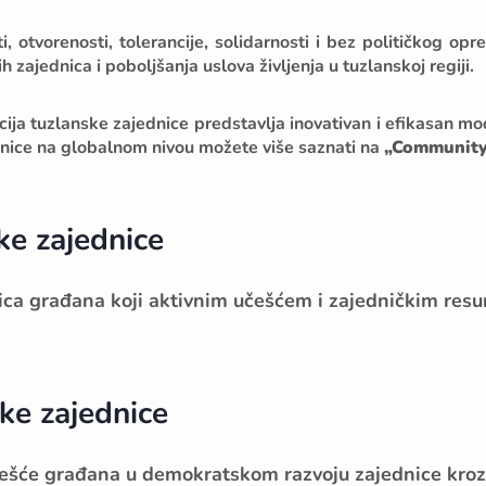
 otvorenosti, tolerancije, solidarnosti i bez političkog opr
h zajednica i poboljšanja uslova življenja u tuzlanskoj regiji.
ija tuzlanske zajednice predstavlja inovativan i efikasan m
ednice na globalnom nivou možete više saznati na
„Community
ke zajednice
dnica građana koji aktivnim učešćem i zajedničkim resu
ske zajednice
ešće građana u demokratskom razvoju zajednice kroz u