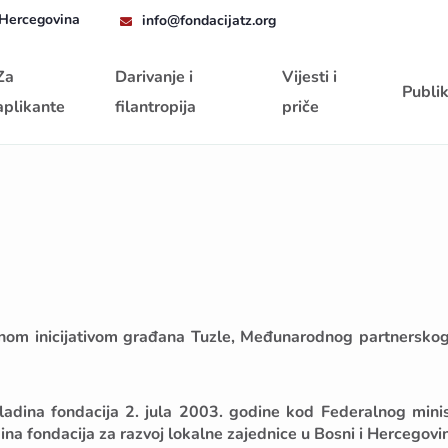
 Hercegovina
info@fondacijatz.org
Za
Darivanje i
Vijesti i
Publik
aplikante
filantropija
priče
ženom inicijativom građana Tuzle, Međunarodnog partnersk
vladina fondacija 2. jula 2003. godine kod Federalnog minis
dina fondacija za razvoj lokalne zajednice u Bosni i Hercegovin