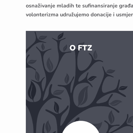
osnaživanje mladih te sufinansiranje građan
volonterizma udružujemo donacije i usmjera
O FTZ