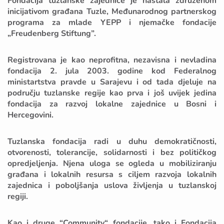
Fondacija tuzlanske zajednice je nastala združenom
inicijativom građana Tuzle, Međunarodnog partnerskog
programa za mlade YEPP i njemačke fondacije
„Freudenberg Stiftung”.
Registrovana je kao neprofitna, nezavisna i nevladina
fondacija 2. jula 2003. godine kod Federalnog
ministartstva pravde u Sarajevu i od tada djeluje na
području tuzlanske regije kao prva i još uvijek jedina
fondacija za razvoj lokalne zajednice u Bosni i
Hercegovini.
Tuzlanska fondacija radi u duhu demokratičnosti,
otvorenosti, tolerancije, solidarnosti i bez političkog
opredjeljenja. Njena uloga se ogleda u mobiliziranju
građana i lokalnih resursa s ciljem razvoja lokalnih
zajednica i poboljšanja uslova življenja u tuzlanskoj
regiji.
Kao i druge “Community“ fondacije, tako i Fondacija