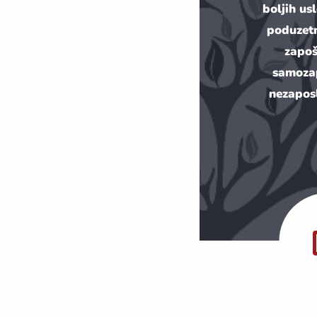
boljih us
poduzet
zapoš
samoza
nezapos