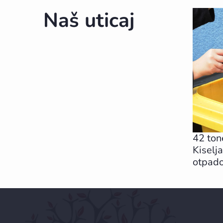
Naš uticaj
42 ton
Kiselj
otpad