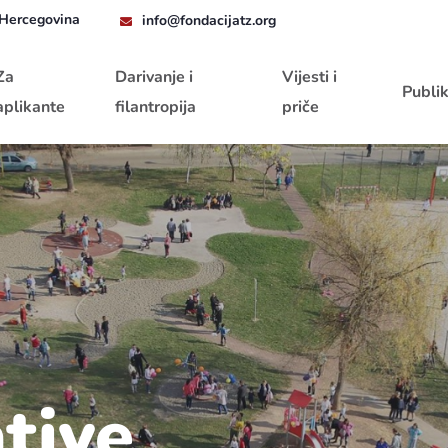
 Hercegovina
info@fondacijatz.org
Za
Darivanje i
Vijesti i
Publik
aplikante
filantropija
priče
ative