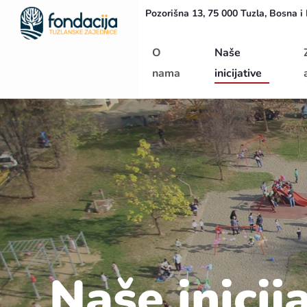
Pozorišna 13, 75 000 Tuzla, Bosna i
Početna
O
Naše
nama
inicijative
Naše inicij