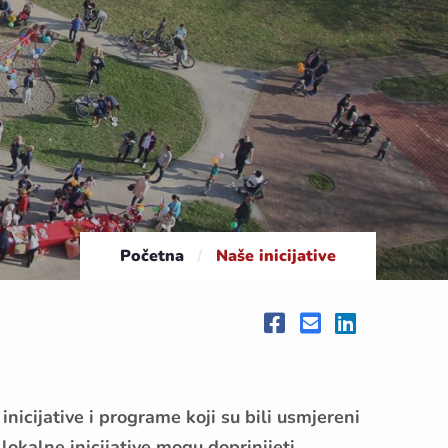
Početna
/
Naše inicijative
nicijative i programe koji su bili usmjereni
 lokalne inicijative mogu doprinijeti