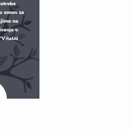
potrebe
 a osnov za
ljimo na
ivanja o
 "Vitalni