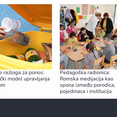
e razloga za ponos:
Pedagoška radionica:
ački model upravljanja
Romska medijacija kao
om
spona između porodica,
pojedinaca i institucija