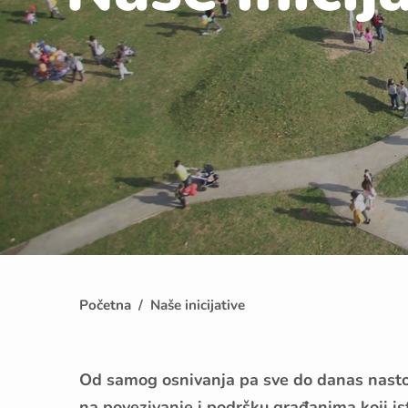
Početna
Naše inicijative
Od samog osnivanja pa sve do danas nastojal
na povezivanje i podršku građanima koji isti