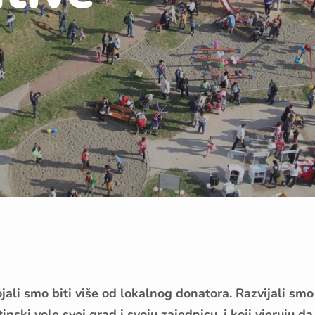
i smo biti više od lokalnog donatora. Razvijali smo i
nski vole svoj grad i svoju zajednicu, i koji vjeruju da