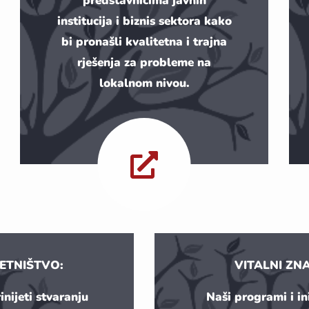
predstavnicima javnih
institucija i biznis sektora kako
bi pronašli kvalitetna i trajna
rješenja za probleme na
lokalnom nivou.
ETNIŠTVO:
VITALNI ZN
nijeti stvaranju
Naši programi i ini