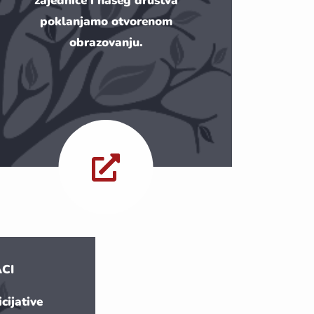
zajednice i našeg društva
poklanjamo otvorenom
obrazovanju.
ACI
cijative