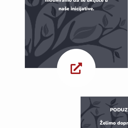
motiviramo da se uključe u
naše inicijative.
PODUZ
Želimo dopri