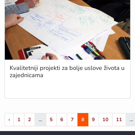
Kvalitetniji projekti za bolje uslove života u
zajednicama
‹
1
2
...
5
6
7
8
9
10
11
...