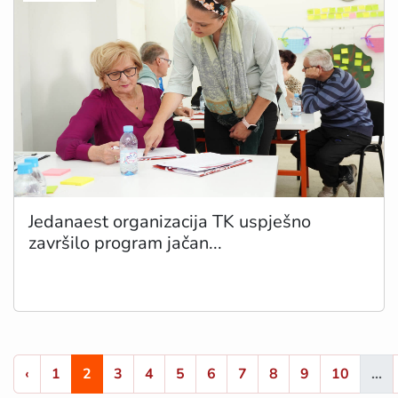
Jedanaest organizacija TK uspješno
završilo program jačan...
‹
1
2
3
4
5
6
7
8
9
10
...