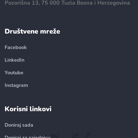
Pozorišna 13, 75 000 Tuzla Bosna i Herzegovina
Društvene mreže
Facebook
LinkedIn
Youtube
Instagram
Korisni linkovi
Doniraj sada
Doniraj za zajednicu