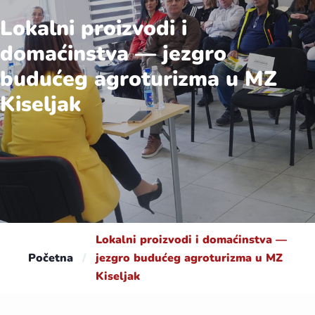
Lokalni proizvodi i
domaćinstva — jezgro
budućeg agroturizma u MZ
Kiseljak
Lokalni proizvodi i domaćinstva —
Početna
/
jezgro budućeg agroturizma u MZ
Kiseljak