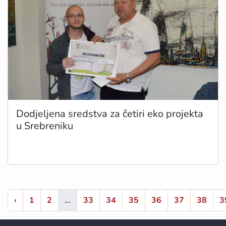
Dodjeljena sredstva za četiri eko projekta
u Srebreniku
‹
1
2
...
33
34
35
36
37
38
3