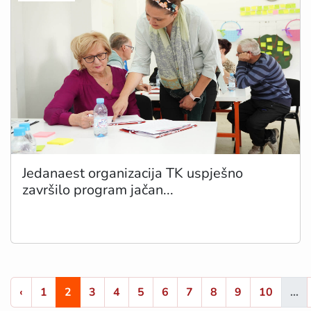
Jedanaest organizacija TK uspješno
završilo program jačan...
‹
1
2
3
4
5
6
7
8
9
10
...