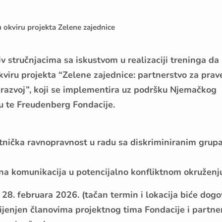
u okviru projekta Zelene zajednice
v stručnjacima sa iskustvom u realizaciji treninga da
kviru projekta “Zelene zajednice: partnerstvo za pra
ni razvoj”, koji se implementira uz podršku Njemačkog
u te Freudenberg Fondacije.
tnička ravnopravnost u radu sa diskriminiranim grup
vna komunikacija u potencijalno konfliktnom okruženj
 28. februara 2026. (tačan termin i lokacija biće dogo
jenjen članovima projektnog tima Fondacije i partne