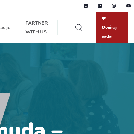
PARTNER
acije
Doniraj
WITH US
sada
onuda –