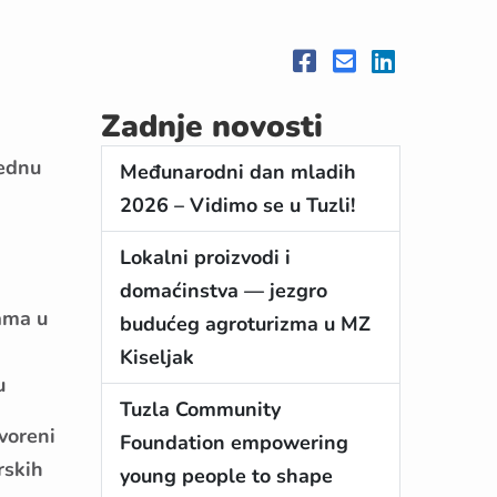
Zadnje novosti
vednu
Međunarodni dan mladih
2026 – Vidimo se u Tuzli!
Lokalni proizvodi i
domaćinstva — jezgro
ama u
budućeg agroturizma u MZ
Kiseljak
u
Tuzla Community
voreni
Foundation empowering
rskih
young people to shape