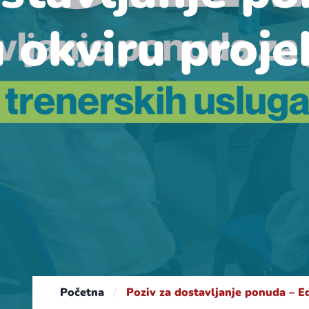
u okviru proje
Početna
/
Poziv za dostavljanje ponuda – Ed