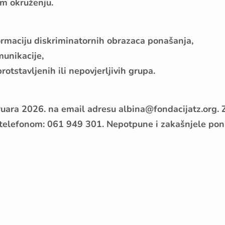
vom okruženju.
ormaciju diskriminatornih obrazaca ponašanja,
munikacije,
rotstavljenih ili nepovjerljivih grupa.
ruara 2026. na email adresu albina@fondacijatz.org. 
t telefonom: 061 949 301. Nepotpune i zakašnjele po