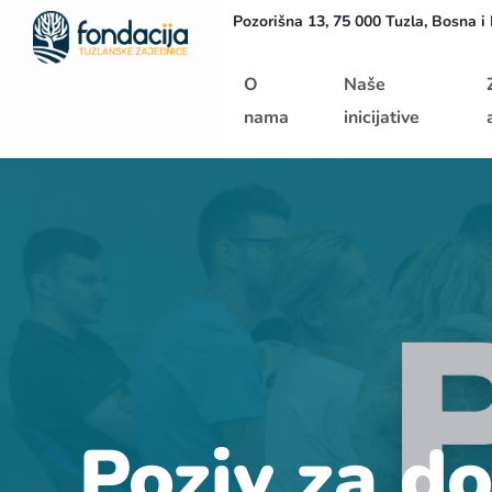
Pozorišna 13, 75 000 Tuzla, Bosna i
Početna
O
Naše
nama
inicijative
Poziv za d