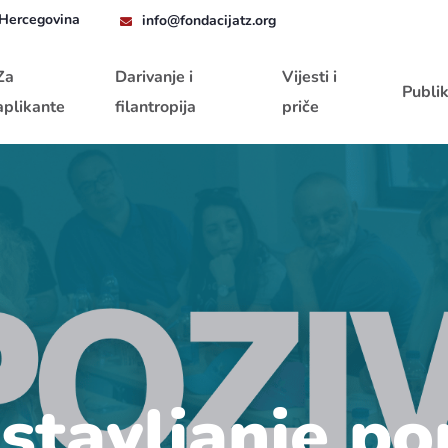
 Hercegovina
info@fondacijatz.org
Za
Darivanje i
Vijesti i
Publik
aplikante
filantropija
priče
ostavljanje p