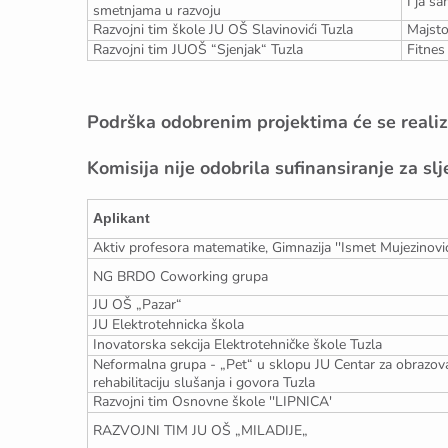
I ja sa
smetnjama u razvoju
Razvojni tim škole JU OŠ Slavinovići Tuzla
Majsto
Razvojni tim JUOŠ “Sjenjak“ Tuzla
Fitnes
Podrška odobrenim projektima će se realizo
Komisija nije odobrila sufinansiranje za sl
Aplikant
Aktiv profesora matematike, Gimnazija ''Ismet Mujezinović
NG BRDO Coworking grupa
JU OŠ „Pazar“
JU Elektrotehnicka škola
Inovatorska sekcija Elektrotehničke škole Tuzla
Neformalna grupa - „Pet“ u sklopu JU Centar za obrazovan
rehabilitaciju slušanja i govora Tuzla
Razvojni tim Osnovne škole ''LIPNICA'
RAZVOJNI TIM JU OŠ „MILADIJE„