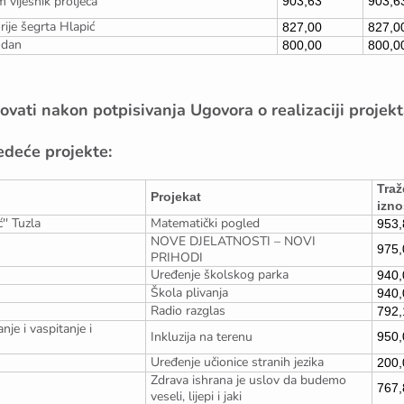
m vijesnik proljeća
903,63
903,6
rije šegrta Hlapić
827,00
827,0
 dan
800,00
800,0
vati nakon potpisivanja Ugovora o realizaciji projekt
jedeće projekte:
Traž
Projekat
izn
'' Tuzla
Matematički pogled
953,
NOVE DJELATNOSTI – NOVI
975,
PRIHODI
Uređenje školskog parka
940,
Škola plivanja
940,
Radio razglas
792,
je i vaspitanje i
Inkluzija na terenu
950,
Uređenje učionice stranih jezika
200,
Zdrava ishrana je uslov da budemo
767,
veseli, lijepi i jaki