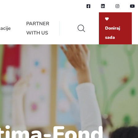
PARTNER
acije
Doniraj
WITH US
sada
ktima-Fond