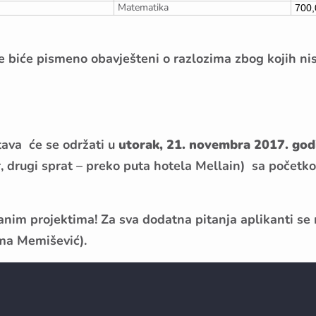
Matematika
700,
ne biće pismeno obavješteni o razlozima zbog kojih ni
tava će se održati u
utorak, 21. novembra 2017. god
, drugi sprat – preko puta hotela Mellain) sa počet
nim projektima! Za sva dodatna pitanja aplikanti s
ma Memišević).