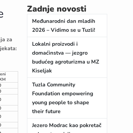
Zadnje novosti
e
Međunarodni dan mladih
2026 – Vidimo se u Tuzli!
ja za
Lokalni proizvodi i
jekata:
domaćinstva — jezgro
budućeg agroturizma u MZ
Kiseljak
eni
/KM
Tuzla Community
0
0
Foundation empowering
0
young people to shape
0
their future
0
Jezero Modrac kao pokretač
0