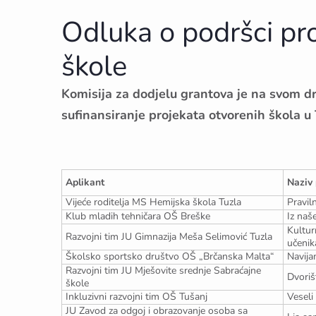
Odluka o podršci pr
škole
Komisija za dodjelu grantova je na svom d
sufinansiranje projekata otvorenih škola u 
Aplikant
Naziv 
Vijeće roditelja MS Hemijska škola Tuzla
Pravil
Klub mladih tehničara OŠ Breške
Iz naš
Kultur
Razvojni tim JU Gimnazija Meša Selimović Tuzla
učenik
Školsko sportsko društvo OŠ „Brčanska Malta“
Navija
Razvojni tim JU Mješovite srednje Sabraćajne
Dvoriš
škole
Inkluzivni razvojni tim OŠ Tušanj
Veseli
JU Zavod za odgoj i obrazovanje osoba sa