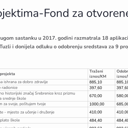
ojektima-Fond za otvoren
rugom sastanku u 2017. godini razmatrala 18 aplikaci
Tuzli i donijela odluku o odobrenju sredstava za 9 pro
Traženi
Odobr
projekta
iznos/KM
iznos
na ishrana za dobro zdravlje
885,10
885,1
e radionice
397,60
397,6
no historijski značaj Srebrenice kroz prizmu
670,00
580,0
a srednje škole
m za svoje, poštujem tvoje
1000,00
685,0
te - mjesto za učenje i druženje
410,00
410,0
 plato škole
484,40
484,4