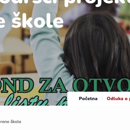
e škole
Početna
/
Odluka o 
rene škole