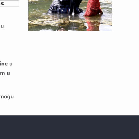
00
su
ine
u
kom
u
e mogu