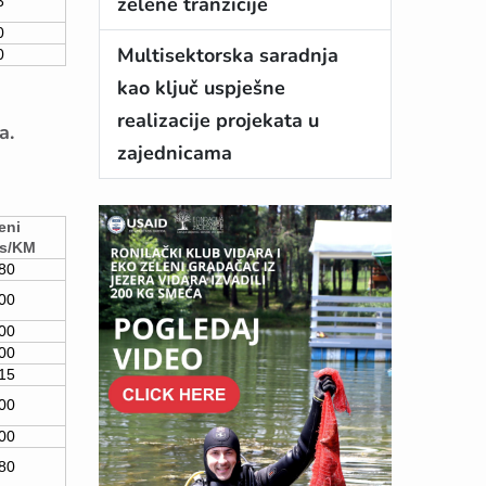
zelene tranzicije
3
0
Multisektorska saradnja
0
kao ključ uspješne
realizacije projekata u
a.
zajednicama
eni
os/KM
80
00
00
00
15
00
00
80