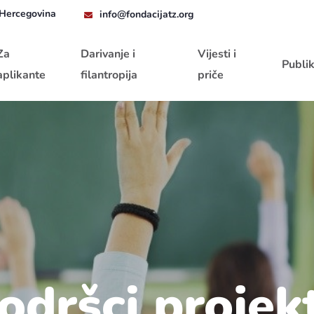
 Hercegovina
info@fondacijatz.org
Za
Darivanje i
Vijesti i
Publik
aplikante
filantropija
priče
odršci proje