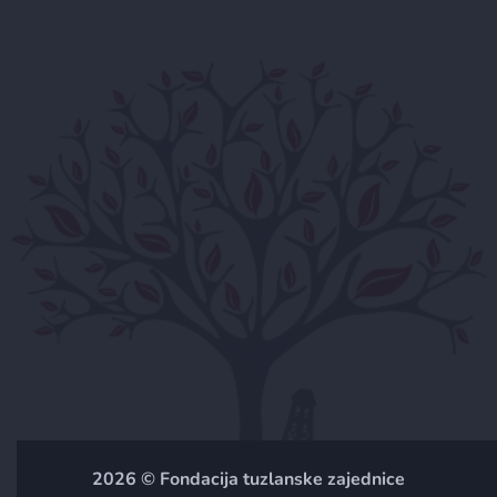
Doniraj sada
Doniraj za zajednicu
Apliciraj za grant
Newsletter
Prijavite se sa Vašom email adresom kako bi primali
novosti.
Prijavi se
2026 © Fondacija tuzlanske zajednice