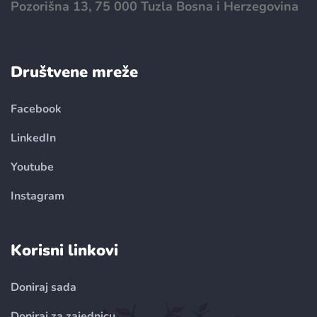
Pozorišna 13, 75 000 Tuzla Bosna i Herzegovina
Društvene mreže
Facebook
LinkedIn
Youtube
Instagram
Korisni linkovi
Doniraj sada
Doniraj za zajednicu