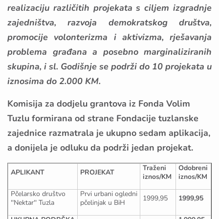
realizaciju različitih projekata s ciljem izgradnje
zajedništva, razvoja demokratskog društva,
promocije volonterizma i aktivizma, rješavanja
problema građana a posebno marginaliziranih
skupina, i sl. Godišnje se podrži do 10 projekata u
iznosima do 2.000 KM.
Komisija za dodjelu grantova iz Fonda Volim
Tuzlu formirana od strane Fondacije tuzlanske
zajednice razmatrala je ukupno sedam aplikacija,
a donijela je odluku da podrži jedan projekat.
Traženi
Odobreni
APLIKANT
PROJEKAT
iznos/KM
iznos/KM
Pčelarsko društvo
Prvi urbani ogledni
1999,95
1999,95
''Nektar'' Tuzla
pčelinjak u BiH